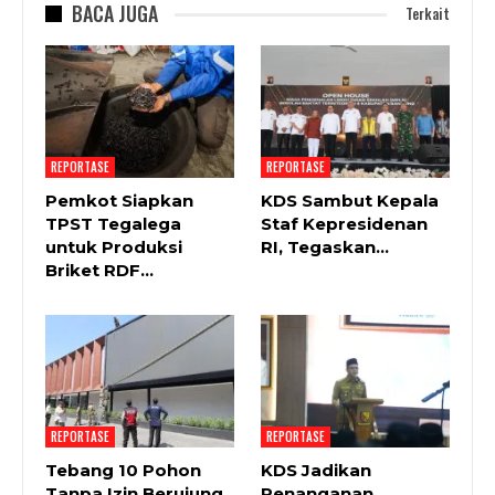
BACA JUGA
Terkait
REPORTASE
REPORTASE
Pemkot Siapkan
KDS Sambut Kepala
TPST Tegalega
Staf Kepresidenan
untuk Produksi
RI, Tegaskan…
Briket RDF…
REPORTASE
REPORTASE
Tebang 10 Pohon
KDS Jadikan
Tanpa Izin Berujung
Penanganan