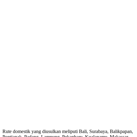
Rute domestik yang diusulkan meliputi Bali, Surabaya, Balikpapan,
Pontianak, Padang, Lampung, Pekanbaru, Kualanamu, Makassar,