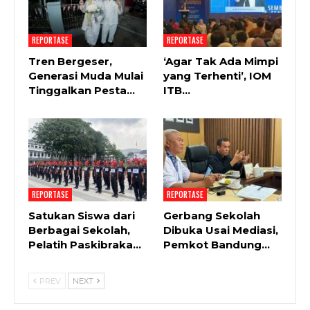
REPORTASE
REPORTASE
Tren Bergeser,
‘Agar Tak Ada Mimpi
Generasi Muda Mulai
yang Terhenti’, IOM
Tinggalkan Pesta…
ITB…
REPORTASE
REPORTASE
Satukan Siswa dari
Gerbang Sekolah
Berbagai Sekolah,
Dibuka Usai Mediasi,
Pelatih Paskibraka…
Pemkot Bandung…
PREV
NEXT