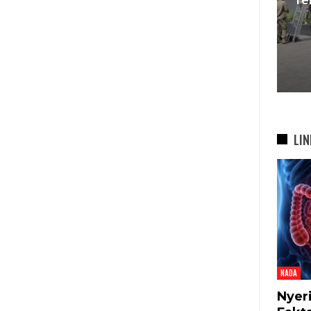
 Tegaskan
Berujung Penyegelan
seskan
Videotron, Pemkot
…
Bandung…
5 Agu 2026
LIN
NADA
Nyer