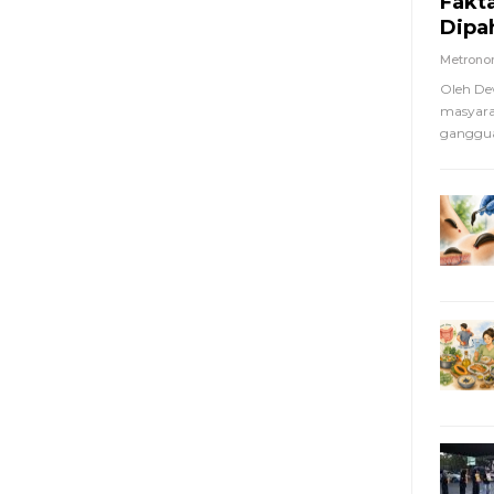
Fakt
Dipa
Metron
Oleh De
masyara
ganggua