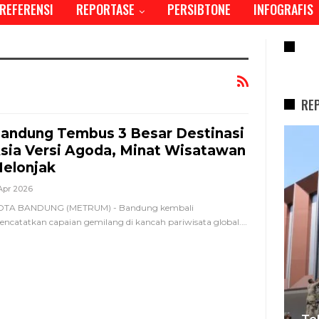
REFERENSI
REPORTASE
PERSIBTONE
INFOGRAFIS
RE
RE
andung Tembus 3 Besar Destinasi
REPORTASE
sia Versi Agoda, Minat Wisatawan
elonjak
Apr 2026
OTA BANDUNG (METRUM) - Bandung kembali
ncatatkan capaian gemilang di kancah pariwisata global.
…
la Staf
Tebang 10 Pohon Tanpa Izin