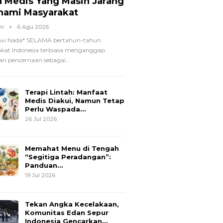
a Medis Yang Masih Jarang
hami Masyarakat
om
6 Agu 2026
wi Nada*
SELAMA bertahun-tahun
kat Indonesia terbiasa menganggap
n pencernaan sebagai
…
Terapi Lintah: Manfaat
Medis Diakui, Namun Tetap
Perlu Waspada…
26 Jul 2026
Memahat Menu di Tengah
“Segitiga Peradangan”:
Panduan…
19 Jul 2026
Tekan Angka Kecelakaan,
Komunitas Edan Sepur
Indonesia Gencarkan…