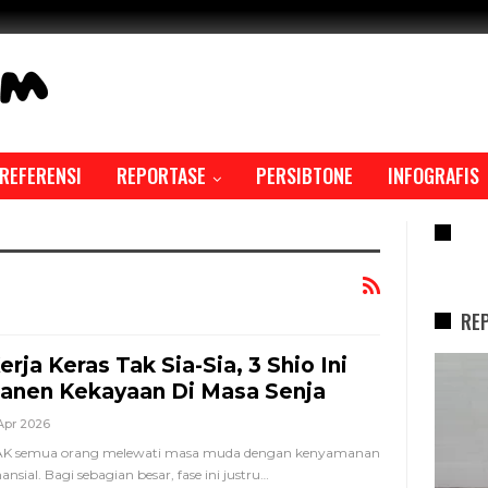
REFERENSI
REPORTASE
PERSIBTONE
INFOGRAFIS
RE
RE
erja Keras Tak Sia-Sia, 3 Shio Ini
REPORTASE
anen Kekayaan Di Masa Senja
Apr 2026
AK semua orang melewati masa muda dengan kenyamanan
nansial. Bagi sebagian besar, fase ini justru
…