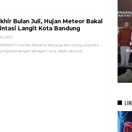
khir Bulan Juli, Hujan Meteor Bakal
intasi Langit Kota Bandung
Jul 2022
I,
NIKMATI momen bersama keluarga dan orang yang kita
t
Pemkot Siapkan TPST
Ke
yangi bisa dengan beragam cara. Salah satunya
…
asi
Tegalega Untuk Produksi
Briket RDF Bernilai Tambah
6 Agu 2026
LIN