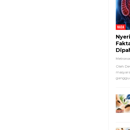
NADA
Nyer
Fakt
Dipa
Metron
Oleh De
masyara
ganggua