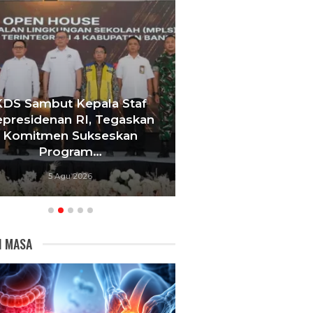
KDS Sambut Kepala Staf
Tebang 10 Pohon
presidenan RI, Tegaskan
Berujung Pe
Komitmen Sukseskan
Videotron,
Program…
Bandu
5 Agu 2026
5 Agu 20
I MASA