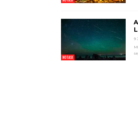
NOTASI
A
L
9 
Temui Wamen Koperasi R
ME
Bupati Bandung Perkua
sa
NOTASI
Skema Pembiayaan Koper
Dan…
4 Agu 2026