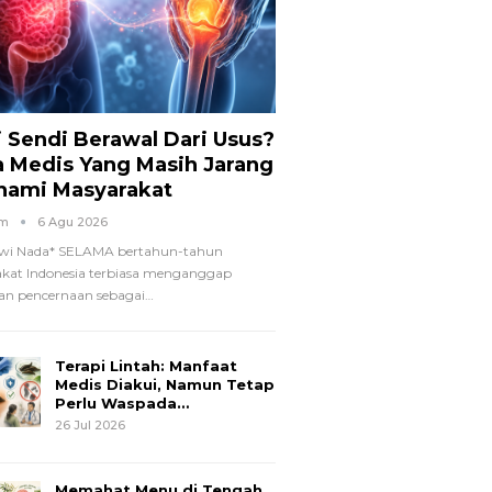
i Sendi Berawal Dari Usus?
a Medis Yang Masih Jarang
hami Masyarakat
om
6 Agu 2026
wi Nada*
SELAMA bertahun-tahun
kat Indonesia terbiasa menganggap
n pencernaan sebagai
…
Terapi Lintah: Manfaat
Medis Diakui, Namun Tetap
Perlu Waspada…
26 Jul 2026
Memahat Menu di Tengah