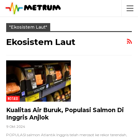
"ekosistem Laut"
Ekosistem Laut
NOTASI
Kualitas Air Buruk, Populasi Salmon Di
Inggris Anjlok
9 Okt 2024
POPULASI salmon Atlantik Inggris telah merosot ke rekor terendah,