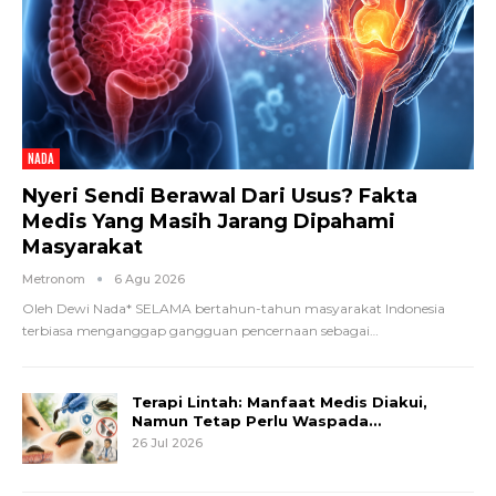
NADA
Nyeri Sendi Berawal Dari Usus? Fakta
Medis Yang Masih Jarang Dipahami
Masyarakat
Metronom
6 Agu 2026
Oleh Dewi Nada*
SELAMA bertahun-tahun masyarakat Indonesia
terbiasa menganggap gangguan pencernaan sebagai
…
Terapi Lintah: Manfaat Medis Diakui,
Namun Tetap Perlu Waspada…
26 Jul 2026