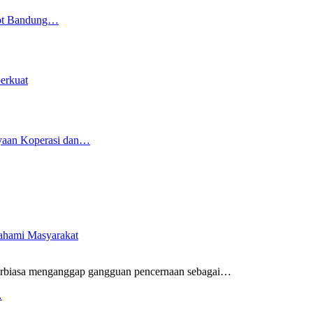
kot Bandung…
erkuat
yaan Koperasi dan…
pahami Masyarakat
rbiasa menganggap gangguan pencernaan sebagai
…
…