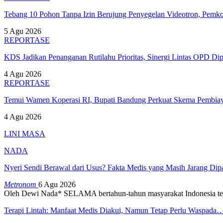
Tebang 10 Pohon Tanpa Izin Berujung Penyegelan Videotron, Pem
5 Agu 2026
REPORTASE
KDS Jadikan Penanganan Rutilahu Prioritas, Sinergi Lintas OPD Dip
4 Agu 2026
REPORTASE
Temui Wamen Koperasi RI, Bupati Bandung Perkuat Skema Pembia
4 Agu 2026
LINI MASA
NADA
Nyeri Sendi Berawal dari Usus? Fakta Medis yang Masih Jarang Di
Metronom
6 Agu 2026
Oleh Dewi Nada*
SELAMA bertahun-tahun masyarakat Indonesia te
Terapi Lintah: Manfaat Medis Diakui, Namun Tetap Perlu Waspada