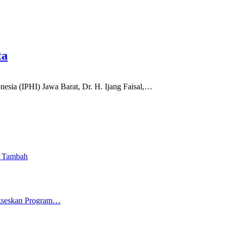
ta
 (IPHI) Jawa Barat, Dr. H. Ijang Faisal,
…
i Tambah
ukseskan Program…