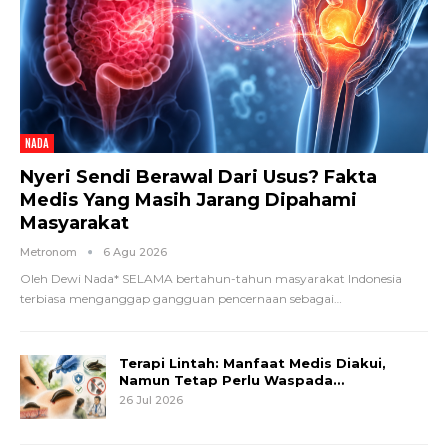
NADA
Nyeri Sendi Berawal Dari Usus? Fakta
Medis Yang Masih Jarang Dipahami
Masyarakat
Metronom
6 Agu 2026
Oleh Dewi Nada*
SELAMA bertahun-tahun masyarakat Indonesia
terbiasa menganggap gangguan pencernaan sebagai
…
Terapi Lintah: Manfaat Medis Diakui,
Namun Tetap Perlu Waspada…
26 Jul 2026