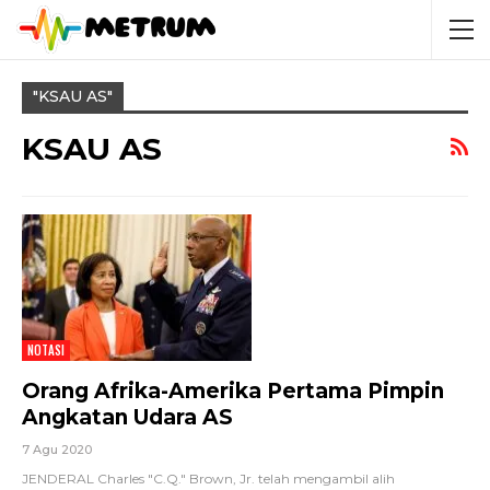
"KSAU AS"
KSAU AS
NOTASI
Orang Afrika-Amerika Pertama Pimpin
Angkatan Udara AS
7 Agu 2020
JENDERAL Charles "C.Q." Brown, Jr. telah mengambil alih