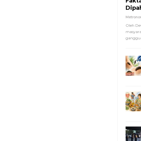
Fakt
Dipa
Metron
Oleh De
masyara
ganggua