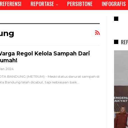
REFERENSI
REPORTASE
PERSIBTONE
INFOGRAFIS
RE
ung
RE
arga Regol Kelola Sampah Dari
REPORTASE
umah!
Jan 2024
TA BANDUNG (METRUM) - Meski status darurat sampah di
ta Bandung telah dicabut, tapi kebiasaan baik
…
I,