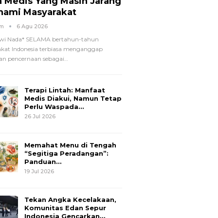
a Medis Yang Masih Jarang
hami Masyarakat
om
6 Agu 2026
wi Nada*
SELAMA bertahun-tahun
kat Indonesia terbiasa menganggap
n pencernaan sebagai
…
Terapi Lintah: Manfaat
Medis Diakui, Namun Tetap
Perlu Waspada…
26 Jul 2026
Memahat Menu di Tengah
“Segitiga Peradangan”:
Panduan…
19 Jul 2026
Tekan Angka Kecelakaan,
Komunitas Edan Sepur
Indonesia Gencarkan…