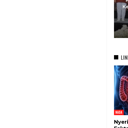
t
Pemkot Siapkan TPST
Ke
asi
Tegalega Untuk Produksi
Briket RDF Bernilai Tambah
6 Agu 2026
LIN
NADA
Nyer