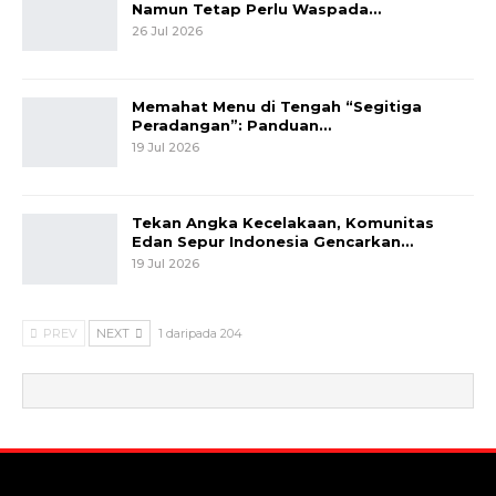
Namun Tetap Perlu Waspada…
26 Jul 2026
Memahat Menu di Tengah “Segitiga
Peradangan”: Panduan…
19 Jul 2026
Tekan Angka Kecelakaan, Komunitas
Edan Sepur Indonesia Gencarkan…
19 Jul 2026
PREV
NEXT
1 daripada 204