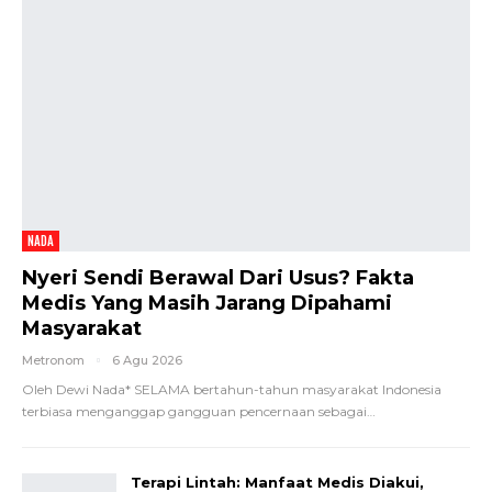
NADA
Nyeri Sendi Berawal Dari Usus? Fakta
Medis Yang Masih Jarang Dipahami
Masyarakat
Metronom
6 Agu 2026
Oleh Dewi Nada*
SELAMA bertahun-tahun masyarakat Indonesia
terbiasa menganggap gangguan pencernaan sebagai
…
Terapi Lintah: Manfaat Medis Diakui,