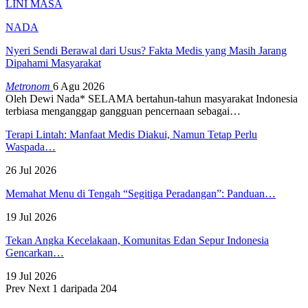
LINI MASA
NADA
Nyeri Sendi Berawal dari Usus? Fakta Medis yang Masih Jarang
Dipahami Masyarakat
Metronom
6 Agu 2026
Oleh Dewi Nada*
SELAMA bertahun-tahun masyarakat Indonesia
terbiasa menganggap gangguan pencernaan sebagai
…
Terapi Lintah: Manfaat Medis Diakui, Namun Tetap Perlu
Waspada…
26 Jul 2026
Memahat Menu di Tengah “Segitiga Peradangan”: Panduan…
19 Jul 2026
Tekan Angka Kecelakaan, Komunitas Edan Sepur Indonesia
Gencarkan…
19 Jul 2026
Prev
Next
1 daripada 204