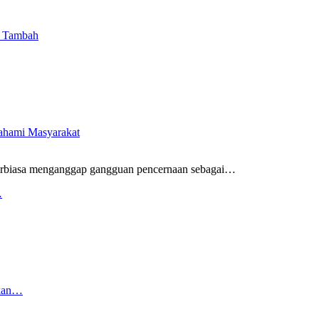
i Tambah
pahami Masyarakat
rbiasa menganggap gangguan pencernaan sebagai
…
…
rkan…