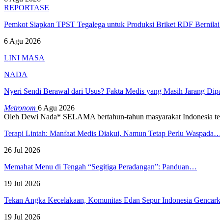
REPORTASE
Pemkot Siapkan TPST Tegalega untuk Produksi Briket RDF Bernila
6 Agu 2026
LINI MASA
NADA
Nyeri Sendi Berawal dari Usus? Fakta Medis yang Masih Jarang Di
Metronom
6 Agu 2026
Oleh Dewi Nada*
SELAMA bertahun-tahun masyarakat Indonesia te
Terapi Lintah: Manfaat Medis Diakui, Namun Tetap Perlu Waspada
26 Jul 2026
Memahat Menu di Tengah “Segitiga Peradangan”: Panduan…
19 Jul 2026
Tekan Angka Kecelakaan, Komunitas Edan Sepur Indonesia Genca
19 Jul 2026