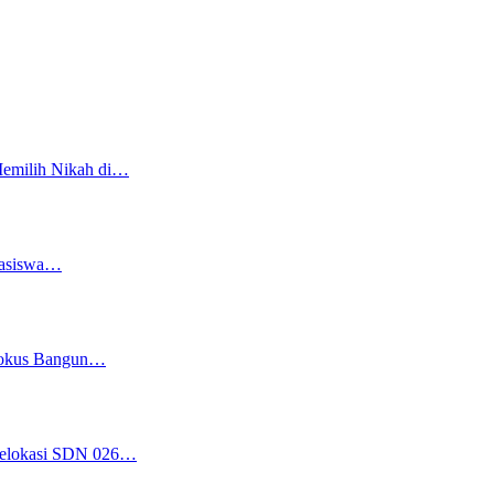
Memilih Nikah di…
easiswa…
 Fokus Bangun…
 Relokasi SDN 026…