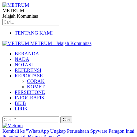
METRUM
Jelajah Komunitas
TENTANG KAMI
METRUM - Jelajah Komunitas
BERANDA
NADA
NOTASI
REFERENSI
REPORTASE
CORAK
KOMET
PERSIBTONE
INFOGRAFIS
BEIB
LIRIK
Kembali ke "WhatsApp Ungkap Perusahaan Spyware Paragon Intai
Pengguna di Banyak Negara"