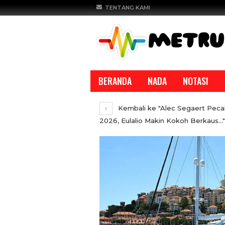
TENTANG KAMI
BERANDA
NADA
NOTASI
Kembali ke "Alec Segaert Pecah T
2026, Eulalio Makin Kokoh Berkaus…"
REPORTASE