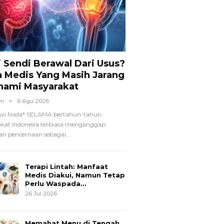
i Sendi Berawal Dari Usus?
a Medis Yang Masih Jarang
hami Masyarakat
om
6 Agu 2026
wi Nada*
SELAMA bertahun-tahun
kat Indonesia terbiasa menganggap
n pencernaan sebagai
…
Terapi Lintah: Manfaat
Medis Diakui, Namun Tetap
Perlu Waspada…
26 Jul 2026
Memahat Menu di Tengah