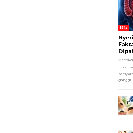
NADA
Nyer
Fakt
Dipa
Metron
Oleh De
masyara
ganggua