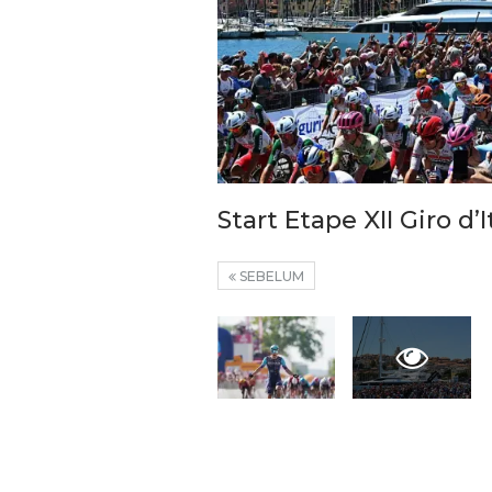
Tren Bergeser, Generasi
Muda Mulai Tinggalkan Pesta
‘A
i
Mewah Dan Memilih Nikah
Te
Start Etape XII Giro d’I
ah
Di…
SEBELUM
7 Agu 2026