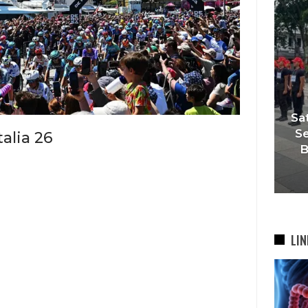
gar Tak Ada Mimpi Yang
Satukan Siswa Da
rhenti’, IOM ITB Perkuat
Sekolah, Pelatih
talia 26
Gerakan Beasiswa…
Bandung Fokus
7 Agu 2026
6 Agu 202
LIN