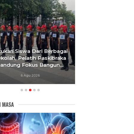
ri Berbagai
Gerbang Sekolah Dibuka Usai
 Paskibraka
Mediasi, Pemkot Bandung
 Bangun…
Percepat Relokasi SDN 026…
6
6 Agu 2026
I MASA