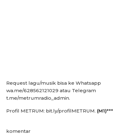
Request lagu/musik bisa ke Whatsapp
wa.me/628562121029 atau Telegram
t.me/metrumradio_admin.
Profil METRUM: bit.ly/profilMETRUM.
(M1)***
komentar