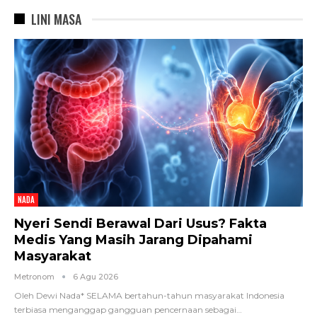
LINI MASA
NADA
Nyeri Sendi Berawal Dari Usus? Fakta
Medis Yang Masih Jarang Dipahami
Masyarakat
Metronom
6 Agu 2026
Oleh Dewi Nada*
SELAMA bertahun-tahun masyarakat Indonesia
terbiasa menganggap gangguan pencernaan sebagai
…