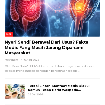
NADA
Nyeri Sendi Berawal Dari Usus? Fakta
Medis Yang Masih Jarang Dipahami
Masyarakat
Metronom
6 Agu 2026
Oleh Dewi Nada*
SELAMA bertahun-tahun masyarakat Indonesia
terbiasa menganggap gangguan pencernaan sebagai
…
Terapi Lintah: Manfaat Medis Diakui,
Namun Tetap Perlu Waspada…
26 Jul 2026