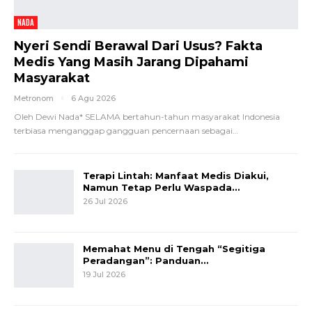
NADA
Nyeri Sendi Berawal Dari Usus? Fakta
Medis Yang Masih Jarang Dipahami
Masyarakat
Metronom
6 Agu 2026
Oleh Dewi Nada*
SELAMA bertahun-tahun masyarakat Indonesia
terbiasa menganggap gangguan pencernaan sebagai
…
Terapi Lintah: Manfaat Medis Diakui,
Namun Tetap Perlu Waspada…
26 Jul 2026
Memahat Menu di Tengah “Segitiga
Peradangan”: Panduan…
19 Jul 2026