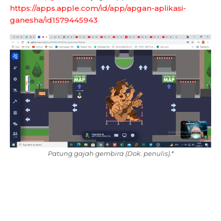
https://apps.apple.com/id/app/apgan-aplikasi-
ganesha/id1579445943
Patung gajah gembira (Dok. penulis).*