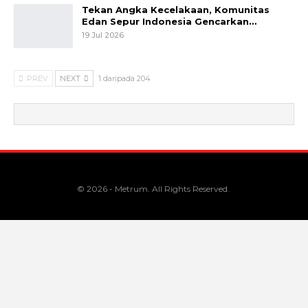
Tekan Angka Kecelakaan, Komunitas
Edan Sepur Indonesia Gencarkan…
19 Jul 2026
PREV
NEXT
1 daripada 204
© 2026 - Metrum. All Rights Reserved.