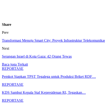
Share
Prev
Transformasi Menuju Smart City: Proyek Infrastruktur Telekomuni
Next
Serangan Israel di Kota Gaza: 42 Orang Tewas
Baca juga
Terkait
REPORTASE
Pemkot Siapkan TPST Tegalega untuk Produksi Briket RDF…
REPORTASE
KDS Sambut Kepala Staf Kepresidenan RI, Tegaskan…
REPORTASE