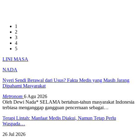
1
2
3
4
5
LINI MASA
NADA
Nyeri Sendi Berawal dari Usus? Fakta Medis yang Masih Jarang
Dipahami Masyarakat
Metronom
6 Agu 2026
Oleh Dewi Nada*
SELAMA bertahun-tahun masyarakat Indonesia
terbiasa menganggap gangguan pencernaan sebagai
…
Terapi Lintah: Manfaat Medis Diakui, Namun Tetap Perlu
Waspada…
26 Jul 2026