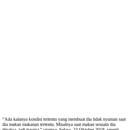
“Ada kalanya kondisi tertentu yang membuat dia tidak nyaman saat
dia makan makanan tertentu. Misalnya saat makan sesuatu dia
dipaksa, jadi trauma,” ujarnya, Selasa, 23 Oktober 2018, seperti