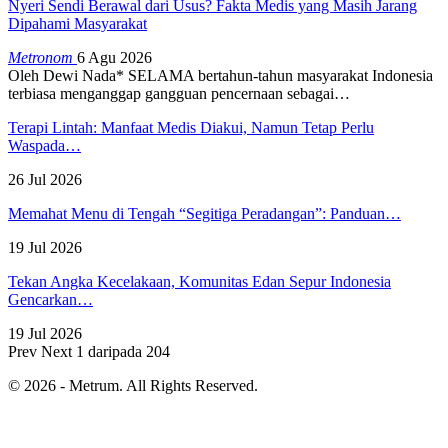
Nyeri Sendi Berawal dari Usus? Fakta Medis yang Masih Jarang
Dipahami Masyarakat
Metronom
6 Agu 2026
Oleh Dewi Nada*
SELAMA bertahun-tahun masyarakat Indonesia
terbiasa menganggap gangguan pencernaan sebagai
…
Terapi Lintah: Manfaat Medis Diakui, Namun Tetap Perlu
Waspada…
26 Jul 2026
Memahat Menu di Tengah “Segitiga Peradangan”: Panduan…
19 Jul 2026
Tekan Angka Kecelakaan, Komunitas Edan Sepur Indonesia
Gencarkan…
19 Jul 2026
Prev
Next
1 daripada 204
© 2026 - Metrum. All Rights Reserved.