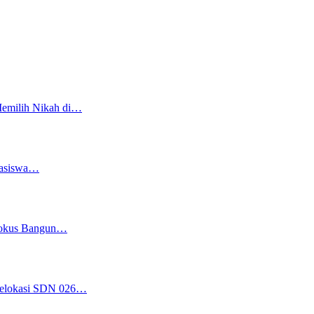
Memilih Nikah di…
easiswa…
 Fokus Bangun…
 Relokasi SDN 026…