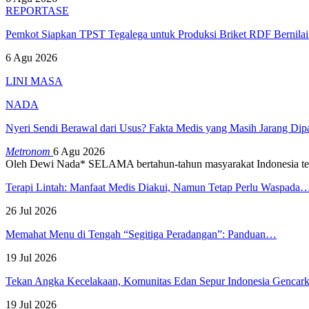
REPORTASE
Pemkot Siapkan TPST Tegalega untuk Produksi Briket RDF Bernila
6 Agu 2026
LINI MASA
NADA
Nyeri Sendi Berawal dari Usus? Fakta Medis yang Masih Jarang Di
Metronom
6 Agu 2026
Oleh Dewi Nada*
SELAMA bertahun-tahun masyarakat Indonesia te
Terapi Lintah: Manfaat Medis Diakui, Namun Tetap Perlu Waspada
26 Jul 2026
Memahat Menu di Tengah “Segitiga Peradangan”: Panduan…
19 Jul 2026
Tekan Angka Kecelakaan, Komunitas Edan Sepur Indonesia Genca
19 Jul 2026