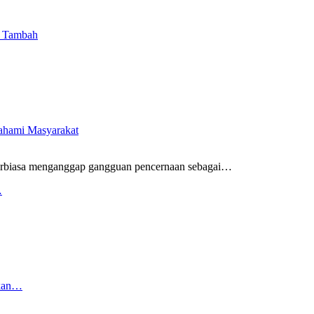
i Tambah
pahami Masyarakat
rbiasa menganggap gangguan pencernaan sebagai
…
…
rkan…