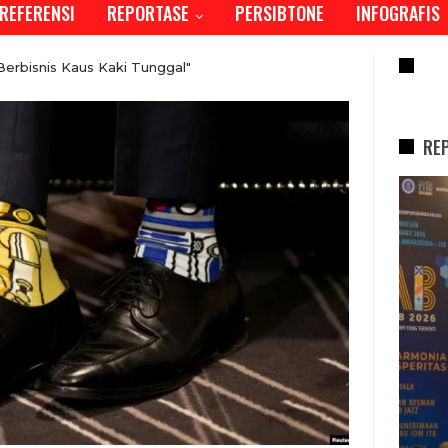
REFERENSI
REPORTASE
PERSIBTONE
INFOGRAFIS
RE
Berbisnis Kaus Kaki Tunggal"
RE
REPORTASE
Tren Bergeser, Generasi