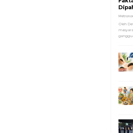
Fakt
Dipa
Metron
Oleh De
masyara
ganggua