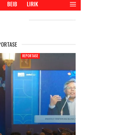
BEIB
LIRIK
CENT POSTS
PORTASE
REPORTASE
REPORTAS