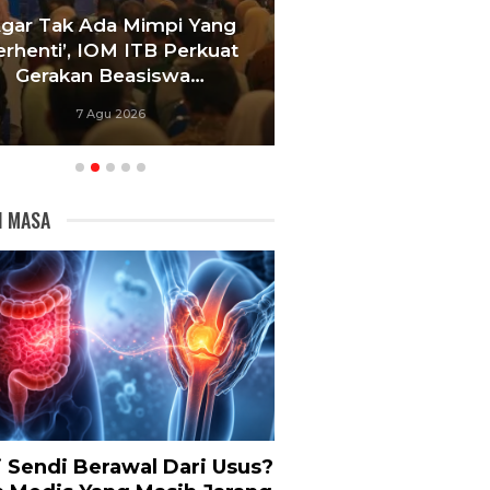
Agar Tak Ada Mimpi Yang
Satukan Siswa D
erhenti’, IOM ITB Perkuat
Sekolah, Pelati
Gerakan Beasiswa…
Bandung Foku
7 Agu 2026
6 Agu 20
I MASA
i Sendi Berawal Dari Usus?