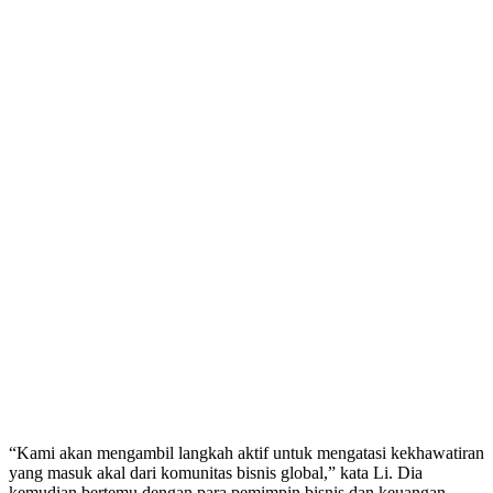
“Kami akan mengambil langkah aktif untuk mengatasi kekhawatiran
yang masuk akal dari komunitas bisnis global,” kata Li. Dia
kemudian bertemu dengan para pemimpin bisnis dan keuangan