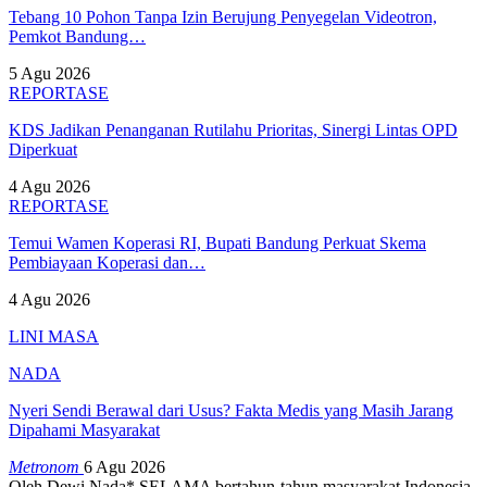
Tebang 10 Pohon Tanpa Izin Berujung Penyegelan Videotron,
Pemkot Bandung…
5 Agu 2026
REPORTASE
KDS Jadikan Penanganan Rutilahu Prioritas, Sinergi Lintas OPD
Diperkuat
4 Agu 2026
REPORTASE
Temui Wamen Koperasi RI, Bupati Bandung Perkuat Skema
Pembiayaan Koperasi dan…
4 Agu 2026
LINI MASA
NADA
Nyeri Sendi Berawal dari Usus? Fakta Medis yang Masih Jarang
Dipahami Masyarakat
Metronom
6 Agu 2026
Oleh Dewi Nada*
SELAMA bertahun-tahun masyarakat Indonesia