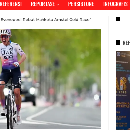
REFERENSI
REPORTASE
PERSIBTONE
INFOGRAFIS
RE
t, Evenepoel Rebut Mahkota Amstel Gold Race"
RE
REPORTASE
Tren Bergeser, Generasi