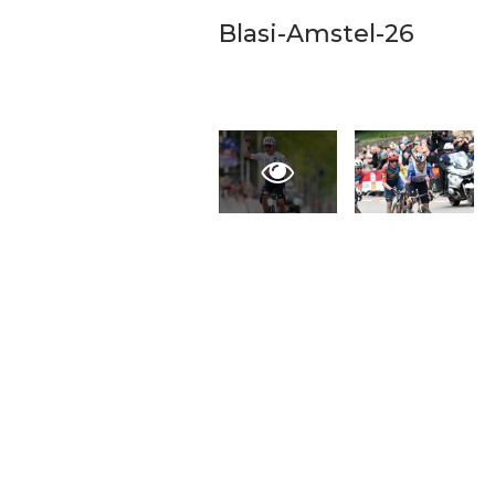
Pemkot Siapkan TPST
Blasi-Amstel-26
Tegalega Untuk Produk
Briket RDF Bernilai Tam
6 Agu 2026