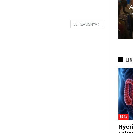
Muda Mulai Tinggalkan Pesta
‘
si
Mewah Dan Memilih Nikah
T
bah
Di…
SETERUSNYA
7 Agu 2026
LIN
NADA
Nyer