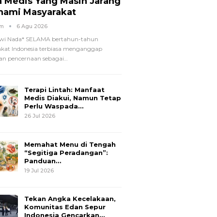
a Medis Yang Masih Jarang
hami Masyarakat
om
6 Agu 2026
wi Nada*
SELAMA bertahun-tahun
kat Indonesia terbiasa menganggap
n pencernaan sebagai
…
Terapi Lintah: Manfaat
Medis Diakui, Namun Tetap
Perlu Waspada…
26 Jul 2026
Memahat Menu di Tengah
“Segitiga Peradangan”:
Panduan…
19 Jul 2026
Tekan Angka Kecelakaan,
Komunitas Edan Sepur
Indonesia Gencarkan…