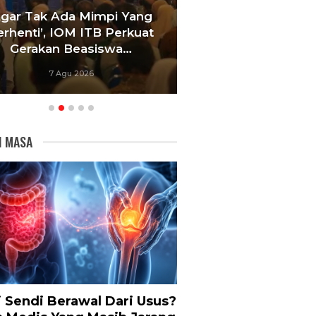
Agar Tak Ada Mimpi Yang
Satukan Siswa D
erhenti’, IOM ITB Perkuat
Sekolah, Pelati
Gerakan Beasiswa…
Bandung Foku
7 Agu 2026
6 Agu 20
I MASA
i Sendi Berawal Dari Usus?