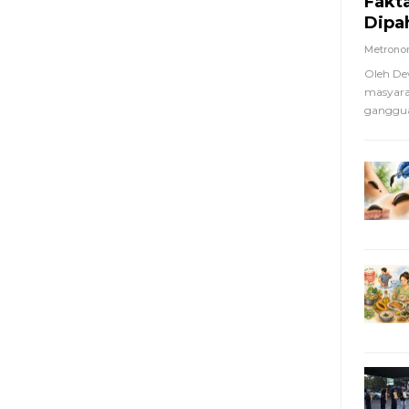
Fakt
Dipa
Metron
Oleh De
masyara
ganggua