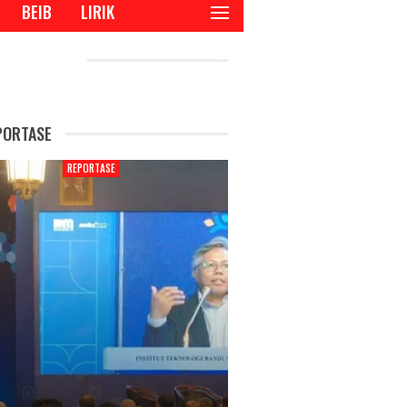
BEIB
LIRIK
CENT POSTS
PORTASE
REPORTASE
REPORTAS