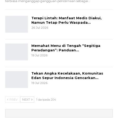
terbiasa menganggap gangguan pencernaan sebagai
…
Terapi Lintah: Manfaat Medis Diakui,
Namun Tetap Perlu Waspada…
26 Jul 2026
Memahat Menu di Tengah “Segitiga
Peradangan”: Panduan…
19 Jul 2026
Tekan Angka Kecelakaan, Komunitas
Edan Sepur Indonesia Gencarkan…
19 Jul 2026
PREV
NEXT
1 daripada 204