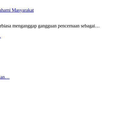
pahami Masyarakat
rbiasa menganggap gangguan pencernaan sebagai
…
…
rkan…