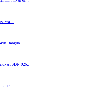
Memilih Nikah di…
easiswa…
 Fokus Bangun…
 Relokasi SDN 026…
i Tambah