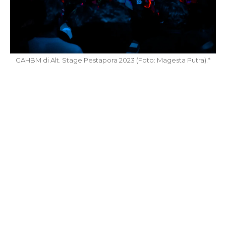
GAHBM di Alt. Stage Pestapora 2023 (Foto: Magesta Putra).*