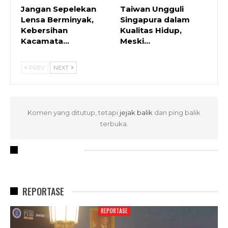
Jangan Sepelekan
Taiwan Ungguli
Lensa Berminyak,
Singapura dalam
Kebersihan
Kualitas Hidup,
Kacamata…
Meski…
PREV
NEXT
Komen yang ditutup, tetapi
jejak balik
dan ping balik
terbuka.
RECENT POSTS
REPORTASE
REPORTASE