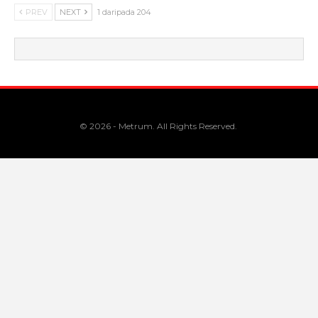
PREV
NEXT
1 daripada 204
© 2026 - Metrum. All Rights Reserved.