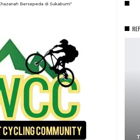
RE
hazanah Bersepeda di Sukabumi"
RE
T