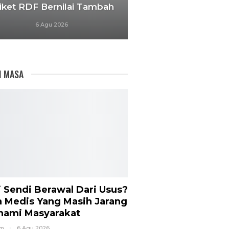
iket RDF Bernilai Tambah
6 Agu 2026
I MASA
i Sendi Berawal Dari Usus?
a Medis Yang Masih Jarang
hami Masyarakat
om
6 Agu 2026