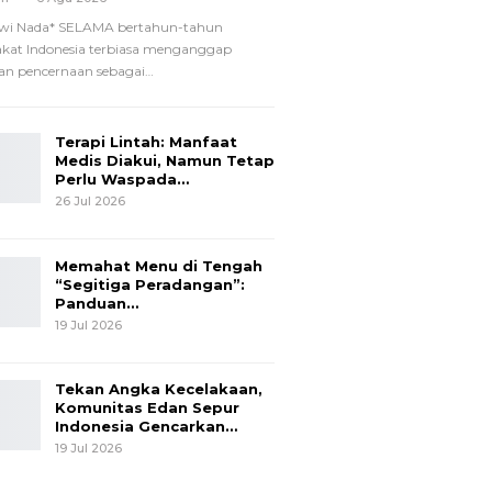
wi Nada*
SELAMA bertahun-tahun
kat Indonesia terbiasa menganggap
n pencernaan sebagai
…
Terapi Lintah: Manfaat
Medis Diakui, Namun Tetap
Perlu Waspada…
26 Jul 2026
Memahat Menu di Tengah
“Segitiga Peradangan”:
Panduan…
19 Jul 2026
Tekan Angka Kecelakaan,
Komunitas Edan Sepur
Indonesia Gencarkan…
19 Jul 2026