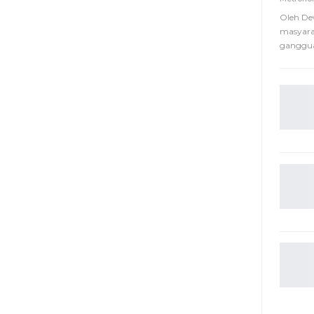
Oleh De
masyara
ganggua