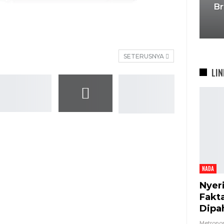
Br
SETERUSNYA
LIN
NADA
Nyer
Fakt
Dipa
Metron