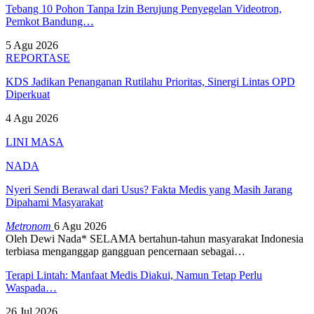
Tebang 10 Pohon Tanpa Izin Berujung Penyegelan Videotron,
Pemkot Bandung…
5 Agu 2026
REPORTASE
KDS Jadikan Penanganan Rutilahu Prioritas, Sinergi Lintas OPD
Diperkuat
4 Agu 2026
LINI MASA
NADA
Nyeri Sendi Berawal dari Usus? Fakta Medis yang Masih Jarang
Dipahami Masyarakat
Metronom
6 Agu 2026
Oleh Dewi Nada*
SELAMA bertahun-tahun masyarakat Indonesia
terbiasa menganggap gangguan pencernaan sebagai
…
Terapi Lintah: Manfaat Medis Diakui, Namun Tetap Perlu
Waspada…
26 Jul 2026