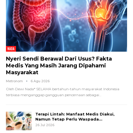
NADA
Nyeri Sendi Berawal Dari Usus? Fakta
Medis Yang Masih Jarang Dipahami
Masyarakat
Metronom
6 Agu 2026
Oleh Dewi Nada*
SELAMA bertahun-tahun masyarakat Indonesia
terbiasa menganggap gangguan pencernaan sebagai
…
Terapi Lintah: Manfaat Medis Diakui,
Namun Tetap Perlu Waspada…
26 Jul 2026