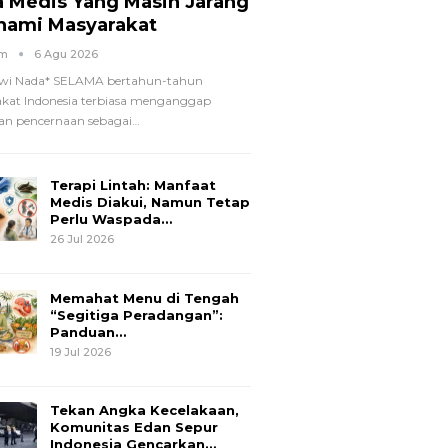
a Medis Yang Masih Jarang
hami Masyarakat
om
6 Agu 2026
wi Nada*
SELAMA bertahun-tahun
kat Indonesia terbiasa menganggap
n pencernaan sebagai
…
Terapi Lintah: Manfaat
Medis Diakui, Namun Tetap
Perlu Waspada…
26 Jul 2026
Memahat Menu di Tengah
“Segitiga Peradangan”:
Panduan…
19 Jul 2026
Tekan Angka Kecelakaan,
Komunitas Edan Sepur
Indonesia Gencarkan…