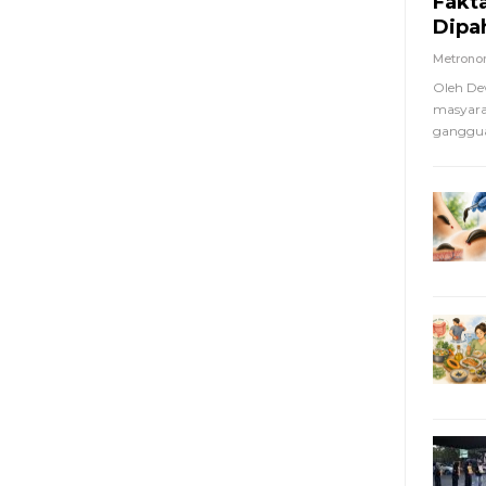
Fakt
Dipa
Metron
Oleh De
masyara
ganggua