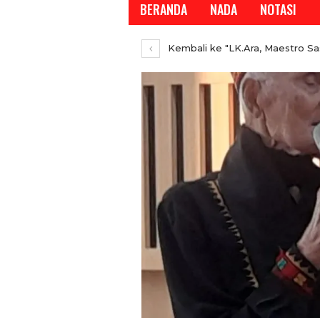
BERANDA
NADA
NOTASI
Kembali ke "LK.Ara, Maestro Sas
REPORTASE
REPORTASE
Tren Bergeser, Generas