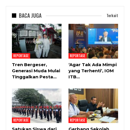
BACA JUGA
Terkait
REPORTASE
REPORTASE
Tren Bergeser,
‘Agar Tak Ada Mimpi
Generasi Muda Mulai
yang Terhenti’, IOM
Tinggalkan Pesta…
ITB…
REPORTASE
REPORTASE
Satukan Siswa dari
Gerbang Sekolah