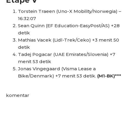
Etape V
Torstein Traeen (Uno-X Mobility/Norwegia) –
16:32:07
Sean Quinn (EF Education-EasyPost/AS) +28
detik
Mathias Vacek (Lidl-Trek/Ceko) +3 menit 50
detik
Tadej Pogacar (UAE Emirates/Slovenia) +7
menit 53 detik
Jonas Vingegaard (Visma Lease a
Bike/Denmark) +7 menit 53 detik.
(M1-BK)***
komentar