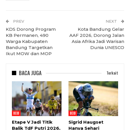
PREV
NEXT
KDS Dorong Program
Kota Bandung Gelar
KB Permanen, 490
AAF 2026, Dorong Jalan
Warga Kabupaten
Asia Afrika Jadi Warisan
Bandung Targetkan
Dunia UNESCO
Ikut MOW dan MOP
BACA JUGA
Terkait
BEIB
BEIB
Etape V Jadi Titik
Sigrid Haugset
Balik TdF Putri 2026,
Hanya Sehari