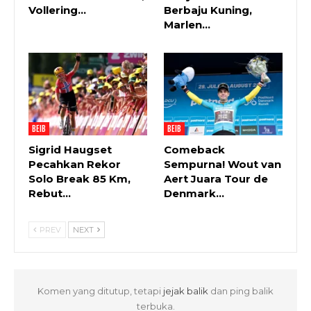
Vollering…
Berbaju Kuning,
Marlen…
BEIB
BEIB
Sigrid Haugset
Comeback
Pecahkan Rekor
Sempurna! Wout van
Solo Break 85 Km,
Aert Juara Tour de
Rebut…
Denmark…
PREV
NEXT
Komen yang ditutup, tetapi
jejak balik
dan ping balik
terbuka.