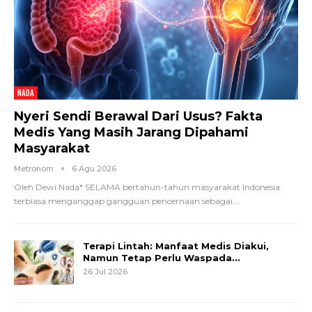
NADA
Nyeri Sendi Berawal Dari Usus? Fakta
Medis Yang Masih Jarang Dipahami
Masyarakat
Metronom
6 Agu 2026
Oleh Dewi Nada*
SELAMA bertahun-tahun masyarakat Indonesia
terbiasa menganggap gangguan pencernaan sebagai
…
Terapi Lintah: Manfaat Medis Diakui,
Namun Tetap Perlu Waspada…
26 Jul 2026