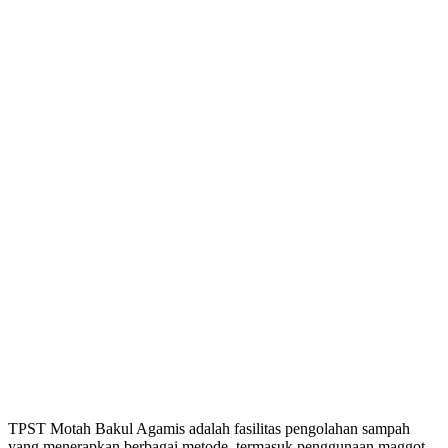
TPST Motah Bakul Agamis adalah fasilitas pengolahan sampah
yang menerapkan berbagai metode, termasuk penggunaan maggot,