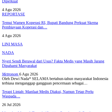
Diperkuat
4 Agu 2026
REPORTASE
Temui Wamen Koperasi RI, Bupati Bandung Perkuat Skema
Pembiayaan Koperasi dan…
4 Agu 2026
LINI MASA
NADA
Nyeri Sendi Berawal dari Usus? Fakta Medis yang Masih Jarang
Dipahami Masyarakat
Metronom
6 Agu 2026
Oleh Dewi Nada*
SELAMA bertahun-tahun masyarakat Indonesia
terbiasa menganggap gangguan pencernaan sebagai
…
Terapi Lintah: Manfaat Medis Diakui, Namun Tetap Perlu
Waspada…
26 Jul 2026