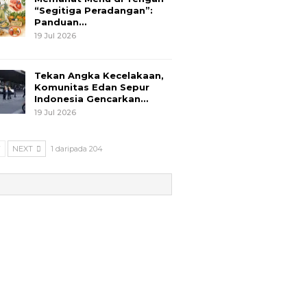
“Segitiga Peradangan”:
Panduan…
19 Jul 2026
Tekan Angka Kecelakaan,
Komunitas Edan Sepur
Indonesia Gencarkan…
19 Jul 2026
V
NEXT
1 daripada 204