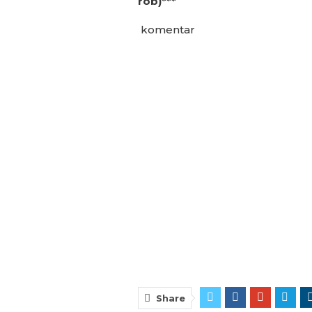
rob)***
komentar
Share