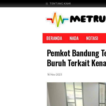
TENTANG KAMI
BERANDA
NADA
NOTASI
Pemkot Bandung Te
Buruh Terkait Ken
16 Nov 2023
REPORTASE
REPORTASE