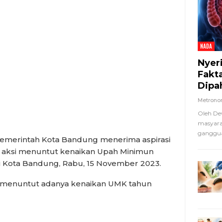
NADA
Nyer
Fakt
Dipa
Metron
Oleh De
masyara
ganggua
erintah Kota Bandung menerima aspirasi
 aksi menuntut kenaikan Upah Minimun
ai Kota Bandung, Rabu, 15 November 2023.
 menuntut adanya kenaikan UMK tahun