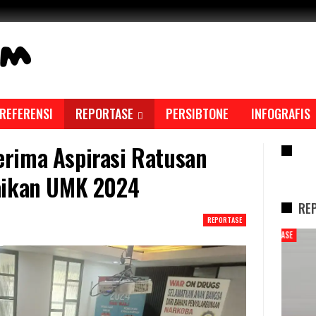
REFERENSI
REPORTASE
PERSIBTONE
INFOGRAFIS
rima Aspirasi Ratusan
RE
aikan UMK 2024
RE
REPORTASE
REPORTASE