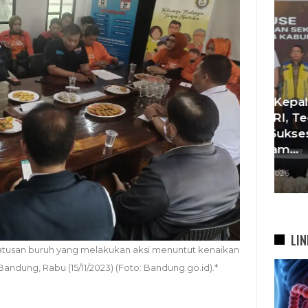
KDS Sambut Kepala Staf
Te
Kepresidenan RI, Tegaskan
si
Komitmen Sukseskan
bah
Program…
5 Agu 2026
LIN
tusan buruh yang melakukan aksi menuntut kenaikan
andung, Rabu (15/11/2023) (Foto: Bandung.go.id).*