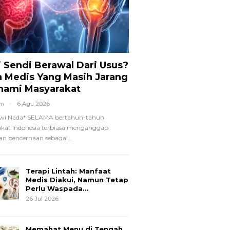
i Sendi Berawal Dari Usus?
a Medis Yang Masih Jarang
hami Masyarakat
om
6 Agu 2026
wi Nada*
SELAMA bertahun-tahun
kat Indonesia terbiasa menganggap
n pencernaan sebagai
…
Terapi Lintah: Manfaat
Medis Diakui, Namun Tetap
Perlu Waspada…
26 Jul 2026
Memahat Menu di Tengah