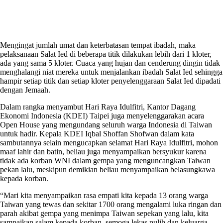
Mengingat jumlah umat dan keterbatasan tempat ibadah, maka
pelaksanaan Salat Ied di beberapa titik dilakukan lebih dari 1 kloter,
ada yang sama 5 kloter. Cuaca yang hujan dan cenderung dingin tidak
menghalangi niat mereka untuk menjalankan ibadah Salat Ied sehingga
hampir setiap titik dan setiap kloter penyelenggaraan Salat Ied dipadati
dengan Jemaah.
Dalam rangka menyambut Hari Raya Idulfitri, Kantor Dagang
Ekonomi Indonesia (KDEI) Taipei juga menyelenggarakan acara
Open House yang mengundang seluruh warga Indonesia di Taiwan
untuk hadir. Kepala KDEI Iqbal Shoffan Shofwan dalam kata
sambutannya selain mengucapkan selamat Hari Raya Idulfitri, mohon
maaf lahir dan batin, beliau juga menyampaikan bersyukur karena
tidak ada korban WNI dalam gempa yang menguncangkan Taiwan
pekan lalu, meskipun demikian beliau menyampaikan belasungkawa
kepada korban.
“Mari kita menyampaikan rasa empati kita kepada 13 orang warga
Taiwan yang tewas dan sekitar 1700 orang mengalami luka ringan dan
parah akibat gempa yang menimpa Taiwan sepekan yang lalu, kita
sampaikan salam kepada korban, semoga lekas pulih dan keluarga