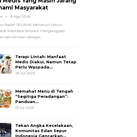
a Medis Yang Masih Jarang
hami Masyarakat
om
6 Agu 2026
wi Nada*
SELAMA bertahun-tahun
kat Indonesia terbiasa menganggap
n pencernaan sebagai
…
Terapi Lintah: Manfaat
Medis Diakui, Namun Tetap
Perlu Waspada…
26 Jul 2026
Memahat Menu di Tengah
“Segitiga Peradangan”:
Panduan…
19 Jul 2026
Tekan Angka Kecelakaan,
Komunitas Edan Sepur
Indonesia Gencarkan…