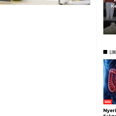
t
Pemkot Siapkan TPST
Ke
asi
Tegalega Untuk Produksi
Briket RDF Bernilai Tambah
6 Agu 2026
LIN
NADA
Nyer