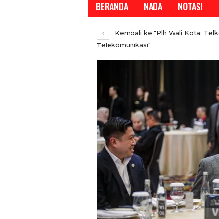
BERANDA
NADA
NOTASI
Kembali ke "Plh Wali Kota: Te
Telekomunikasi"
REPORTASE
Temui Wamen Koperasi R