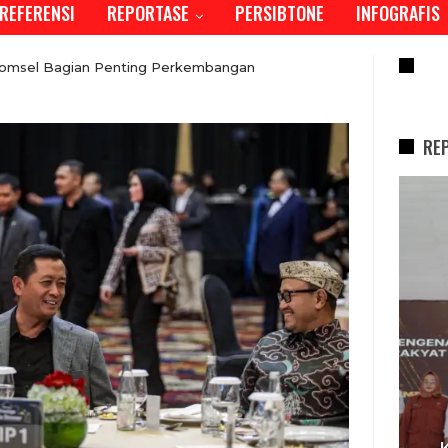
REFERENSI
REPORTASE
PERSIBTONE
INFOGRAFIS
RE
lkomsel Bagian Penting Perkembangan
RE
REPORTASE
I,