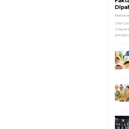
Fakt
Dipa
Metron
Oleh De
masyara
ganggua