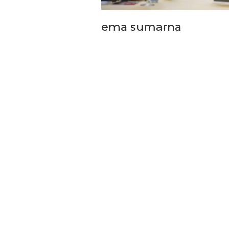
Bupati Bandung Perkua
Skema Pembiayaan Koper
ema sumarna
Dan…
4 Agu 2026