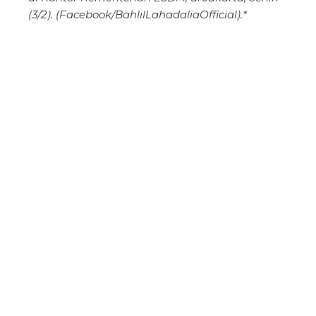
(3/2). (Facebook/BahlilLahadaliaOfficial).*