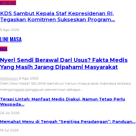
REPORTASE
KDS Sambut Kepala Staf Kepresidenan RI,
Tegaskan Komitmen Sukseskan Program…
5 Agu 2026
LINI MASA
NADA
Nyeri Sendi Berawal Dari Usus? Fakta Medis
Yang Masih Jarang Dipahami Masyarakat
Metronom
6 Agu 2026
Oleh Dewi Nada*
SELAMA bertahun-tahun masyarakat Indonesia terbiasa
menganggap gangguan pencernaan sebagai
…
Terapi Lintah: Manfaat Medis Diakui, Namun Tetap Perlu
Waspada…
26 Jul 2026
Memahat Menu di Tengah “Segitiga Peradangan”: Panduan…
19 Jul 2026