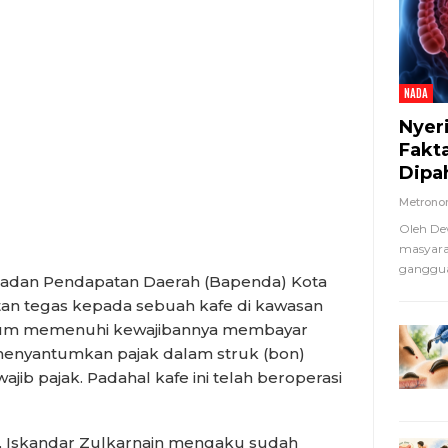
NADA
Nyer
Fakt
Dipa
Metron
Oleh De
masyara
ganggua
dan Pendapatan Daerah (Bapenda) Kota
n tegas kepada sebuah kafe di kawasan
belum memenuhi kewajibannya membayar
 menyantumkan pajak dalam struk (bon)
ajib pajak. Padahal kafe ini telah beroperasi
 Iskandar Zulkarnain mengaku sudah