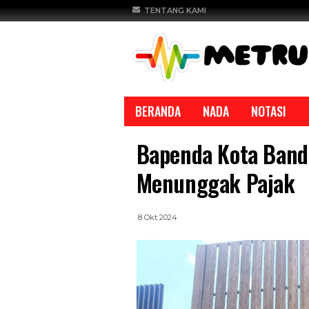
TENTANG KAMI
BERANDA
NADA
NOTASI
Bapenda Kota Band
Menunggak Pajak
8 Okt 2024
REPORTASE
REPORTASE