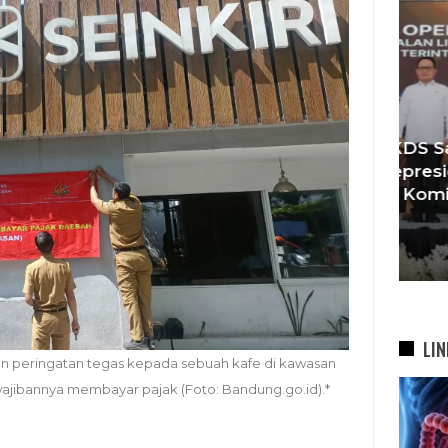
KDS Sambut Kepala Staf
Te
Kepresidenan RI, Tegaskan
si
Komitmen Sukseskan
bah
Program…
5 Agu 2026
LIN
peringatan tegas kepada sebuah kafe di kawasan
ibannya membayar pajak (Foto: Bandung.go.id).*