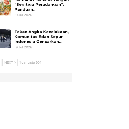
“Segitiga Peradangan”:
Panduan…
19 Jul 2026
Tekan Angka Kecelakaan,
Komunitas Edan Sepur
Indonesia Gencarkan…
19 Jul 2026
NEXT
1 daripada 204