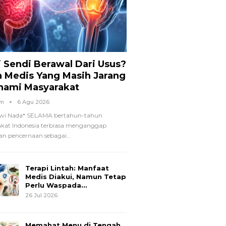
i Sendi Berawal Dari Usus?
a Medis Yang Masih Jarang
hami Masyarakat
om
6 Agu 2026
wi Nada*
SELAMA bertahun-tahun
kat Indonesia terbiasa menganggap
n pencernaan sebagai
…
Terapi Lintah: Manfaat
Medis Diakui, Namun Tetap
Perlu Waspada…
26 Jul 2026
Memahat Menu di Tengah