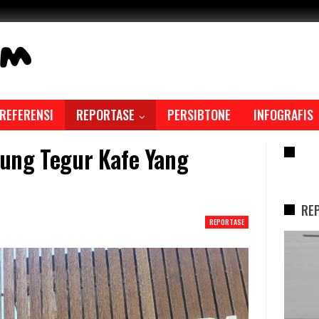
REFERENSI
REPORTASE
PERSIBTONE
INFOGRAFIS
ung Tegur Kafe Yang
RE
RE
REPORTASE
REPORTASE