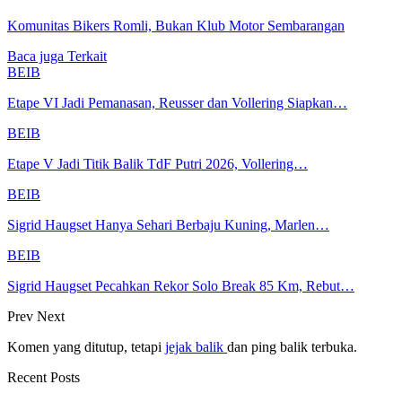
Komunitas Bikers Romli, Bukan Klub Motor Sembarangan
Baca juga
Terkait
BEIB
Etape VI Jadi Pemanasan, Reusser dan Vollering Siapkan…
BEIB
Etape V Jadi Titik Balik TdF Putri 2026, Vollering…
BEIB
Sigrid Haugset Hanya Sehari Berbaju Kuning, Marlen…
BEIB
Sigrid Haugset Pecahkan Rekor Solo Break 85 Km, Rebut…
Prev
Next
Komen yang ditutup, tetapi
jejak balik
dan ping balik terbuka.
Recent Posts