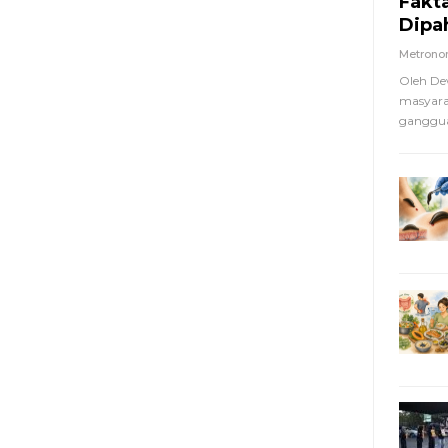
Fakt
Dipa
Metron
Oleh De
masyara
ganggua