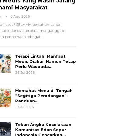
a Medis Yang Masih Jarang
hami Masyarakat
om
6 Agu 2026
wi Nada*
SELAMA bertahun-tahun
kat Indonesia terbiasa menganggap
n pencernaan sebagai
…
Terapi Lintah: Manfaat
Medis Diakui, Namun Tetap
Perlu Waspada…
26 Jul 2026
Memahat Menu di Tengah
“Segitiga Peradangan”:
Panduan…
19 Jul 2026
Tekan Angka Kecelakaan,
Komunitas Edan Sepur
Indonesia Gencarkan…