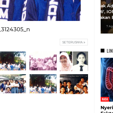
esta
‘Agar Tak Ada Mimpi Yang
Sa
ah
Terhenti’, IOM ITB Perkuat
Se
Gerakan Beasiswa…
B
7 Agu 2026
_3124305_n
SETERUSNYA
LIN
NADA
Nyer