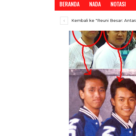
BERANDA
NADA
NOTASI
Kembali ke "Reuni Besar: Antara
REPORTASE
REPORTASE
Tren Bergeser, Generas