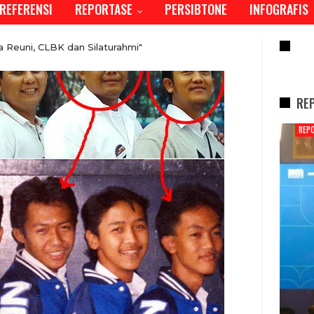
REFERENSI
REPORTASE
PERSIBTONE
INFOGRAFIS
RE
 Reuni, CLBK dan Silaturahmi"
RE
REPORTASE
i