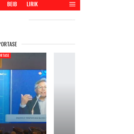
BEIB
LIRIK
CENT POSTS
PORTASE
REPORTASE
REPORTAS