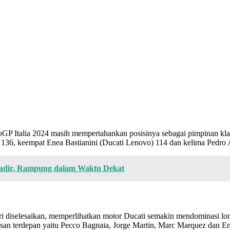
otoGP Italia 2024 masih mempertahankan posisinya sebagai pimpinan k
) 136, keempat Enea Bastianini (Ducati Lenovo) 114 dan kelima Pedr
 Hadir, Rampung dalam Waktu Dekat
seri diselesaikan, memperlihatkan motor Ducati semakin mendominasi 
risan terdepan yaitu Pecco Bagnaia, Jorge Martin, Marc Marquez dan E