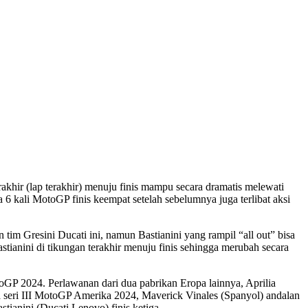
rakhir (lap terakhir) menuju finis mampu secara dramatis melewati
 6 kali MotoGP finis keempat setelah sebelumnya juga terlibat aksi
 tim Gresini Ducati ini, namun Bastianini yang rampil “all out” bisa
stianini di tikungan terakhir menuju finis sehingga merubah secara
oGP 2024. Perlawanan dari dua pabrikan Eropa lainnya, Aprilia
da seri III MotoGP Amerika 2024, Maverick Vinales (Spanyol) andalan
ianini (Ducati Lenovo) finis ketiga.