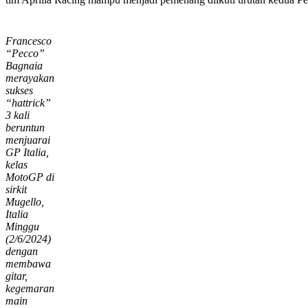
Francesco
“Pecco”
Bagnaia
merayakan
sukses
“hattrick”
3 kali
beruntun
menjuarai
GP Italia,
kelas
MotoGP di
sirkit
Mugello,
Italia
Minggu
(2/6/2024)
dengan
membawa
gitar,
kegemaran
main