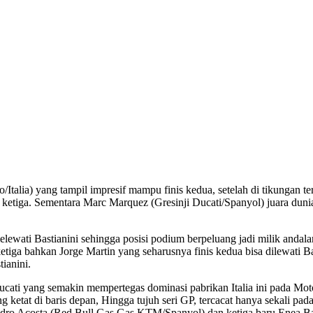
/Italia) yang tampil impresif mampu finis kedua, setelah di tikungan te
 ketiga. Sementara Marc Marquez (Gresinji Ducati/Spanyol) juara dunia
elewati Bastianini sehingga posisi podium berpeluang jadi milik andalan
etiga bahkan Jorge Martin yang seharusnya finis kedua bisa dilewati Ba
ianini.
Ducati yang semakin mempertegas dominasi pabrikan Italia ini pada Mot
ketat di baris depan, Hingga tujuh seri GP, tercacat hanya sekali pa
dro Acosta (Red Bull Gas Gas KTM/Spanyol) dan ketiga baru Enea Bast