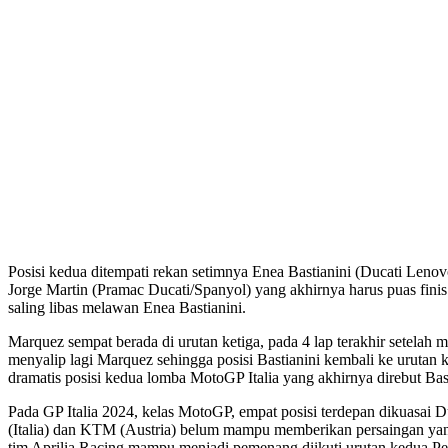
Posisi kedua ditempati rekan setimnya Enea Bastianini (Ducati Lenovo
Jorge Martin (Pramac Ducati/Spanyol) yang akhirnya harus puas finis
saling libas melawan Enea Bastianini.
Marquez sempat berada di urutan ketiga, pada 4 lap terakhir setelah m
menyalip lagi Marquez sehingga posisi Bastianini kembali ke urutan k
dramatis posisi kedua lomba MotoGP Italia yang akhirnya direbut Bast
Pada GP Italia 2024, kelas MotoGP, empat posisi terdepan dikuasai 
(Italia) dan KTM (Austria) belum mampu memberikan persaingan yang 
tim Aprilia Racing mampu menjadi pemenang diikuti urutan kedua Pe