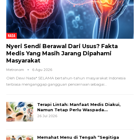
NADA
Nyeri Sendi Berawal Dari Usus? Fakta
Medis Yang Masih Jarang Dipahami
Masyarakat
Metronom
6 Agu 2026
Oleh Dewi Nada*
SELAMA bertahun-tahun masyarakat Indonesia
terbiasa menganggap gangguan pencernaan sebagai
…
Terapi Lintah: Manfaat Medis Diakui,
Namun Tetap Perlu Waspada…
26 Jul 2026
Memahat Menu di Tengah “Segitiga