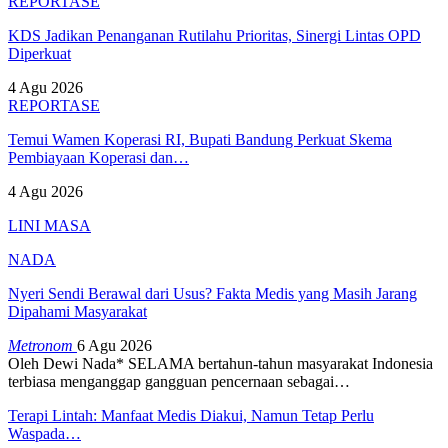
REPORTASE
KDS Jadikan Penanganan Rutilahu Prioritas, Sinergi Lintas OPD
Diperkuat
4 Agu 2026
REPORTASE
Temui Wamen Koperasi RI, Bupati Bandung Perkuat Skema
Pembiayaan Koperasi dan…
4 Agu 2026
LINI MASA
NADA
Nyeri Sendi Berawal dari Usus? Fakta Medis yang Masih Jarang
Dipahami Masyarakat
Metronom
6 Agu 2026
Oleh Dewi Nada*
SELAMA bertahun-tahun masyarakat Indonesia
terbiasa menganggap gangguan pencernaan sebagai
…
Terapi Lintah: Manfaat Medis Diakui, Namun Tetap Perlu
Waspada…