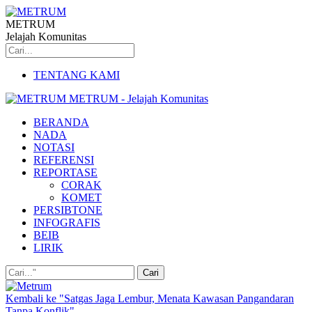
METRUM
Jelajah Komunitas
TENTANG KAMI
METRUM - Jelajah Komunitas
BERANDA
NADA
NOTASI
REFERENSI
REPORTASE
CORAK
KOMET
PERSIBTONE
INFOGRAFIS
BEIB
LIRIK
Kembali ke "Satgas Jaga Lembur, Menata Kawasan Pangandaran
Tanpa Konflik"