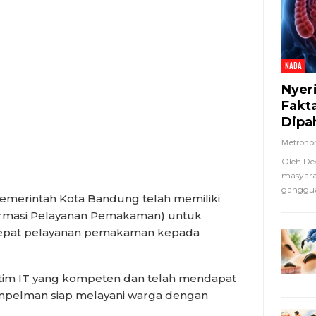
NADA
Nyer
Fakt
Dipa
Metron
Oleh De
masyara
ganggua
erintah Kota Bandung telah memiliki
formasi Pelayanan Pemakaman) untuk
at pelayanan pemakaman kepada
h tim IT yang kompeten dan telah mendapat
impelman siap melayani warga dengan