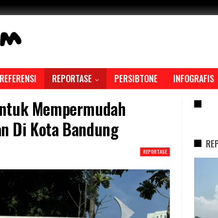
REFERENSI
REPORTASE
PERSIBTONE
INFOGRAFIS
Untuk Mempermudah
RE
n Di Kota Bandung
RE
REPORTASE
REPORTASE