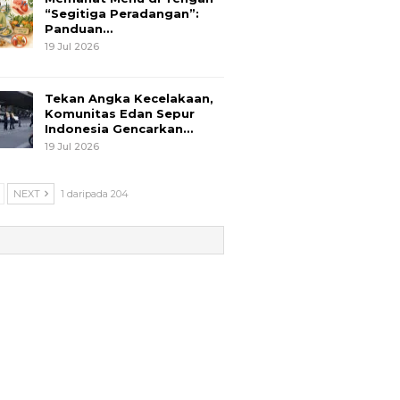
“Segitiga Peradangan”:
Panduan…
19 Jul 2026
Tekan Angka Kecelakaan,
Komunitas Edan Sepur
Indonesia Gencarkan…
19 Jul 2026
NEXT
1 daripada 204