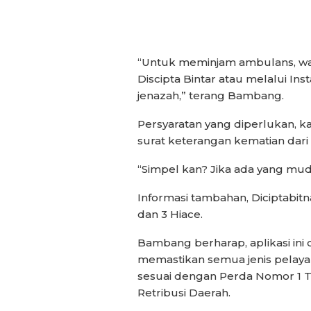
“Untuk meminjam ambulans, w
Discipta Bintar atau melalui I
jenazah,” terang Bambang.
Persyaratan yang diperlukan,
surat keterangan kematian dari 
“Simpel kan? Jika ada yang muda
Informasi tambahan, Diciptabitna
dan 3 Hiace.
Bambang berharap, aplikasi ini
memastikan semua jenis pelayan
sesuai dengan Perda Nomor 1 T
Retribusi Daerah.