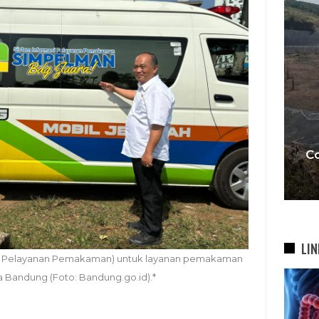
I,
Satpol PP Bongkar 645
t
Bangunan Liar Di Bandung,
asi
Penertiban Berlanjut Ke
Sejumlah…
C
4 Agu 2026
LIN
asi Pelayanan Pemakaman) untuk layanan pemakaman
a Bandung (Foto: Bandung.go.id).*