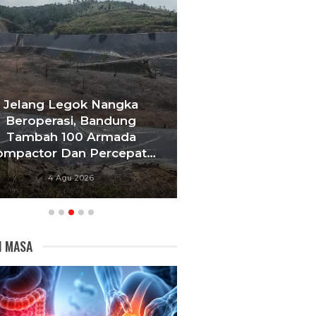
Jelang Legok Nangka
Beroperasi, Bandung
Masuki Bulan K
Tambah 100 Armada
Bupati Bandung
ompactor Dan Percepat…
Perkuat Integ
4 Agu 2026
3 Agu 20
I MASA