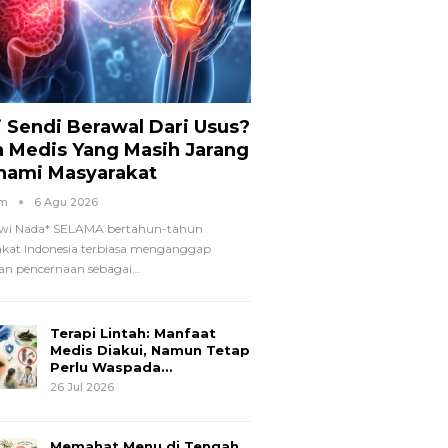
i Sendi Berawal Dari Usus?
a Medis Yang Masih Jarang
hami Masyarakat
om
6 Agu 2026
wi Nada*
SELAMA bertahun-tahun
kat Indonesia terbiasa menganggap
n pencernaan sebagai
…
Terapi Lintah: Manfaat
Medis Diakui, Namun Tetap
Perlu Waspada…
26 Jul 2026
Memahat Menu di Tengah