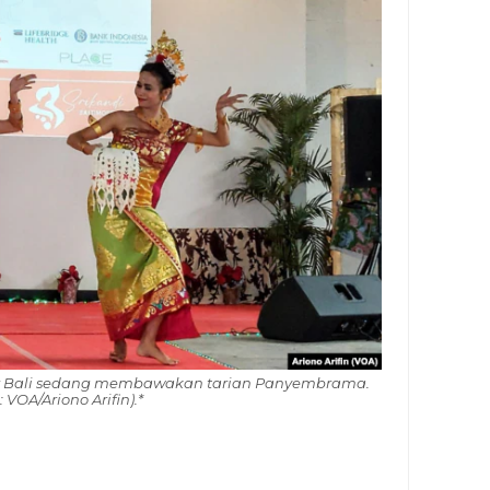
jar Bali sedang membawakan tarian Panyembrama.
: VOA/Ariono Arifin).*