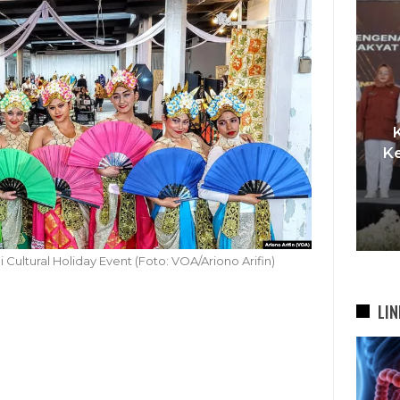
KDS Sambut Kepala Staf
an TPST
Kepresidenan RI, Tegaskan
 Produksi
Komitmen Sukseskan
lai Tambah
Program…
5 Agu 2026
 Cultural Holiday Event (Foto: VOA/Ariono Arifin)
LIN