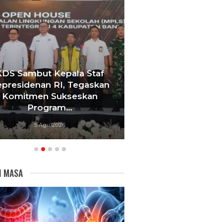
Tebang 10 Pohon Tanpa Izin
Berujung Penyegelan
KDS Ja
Videotron, Pemkot
Rutilah
Bandung…
Linta
5 Agu 2026
I MASA