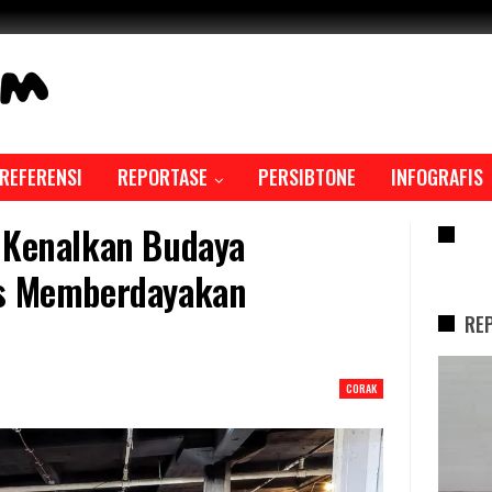
REFERENSI
REPORTASE
PERSIBTONE
INFOGRAFIS
e Kenalkan Budaya
RE
us Memberdayakan
RE
REPORTASE
CORAK