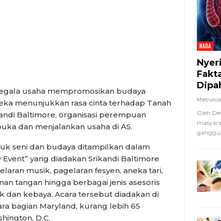
NADA
Nyer
Fakt
Dipa
, segala usaha mempromosikan budaya
Metron
eka menunjukkan rasa cinta terhadap Tanah
Oleh De
ikandi Baltimore, organisasi perempuan
masyara
uka dan menjalankan usaha di AS.
ganggua
ntuk seni dan budaya ditampilkan dalam
y Event” yang diadakan Srikandi Baltimore
aran musik, pagelaran fesyen, aneka tari,
an tangan hingga berbagai jenis asesoris
k dan kebaya. Acara tersebut diadakan di
ara bagian Maryland, kurang lebih 65
hington, D.C.