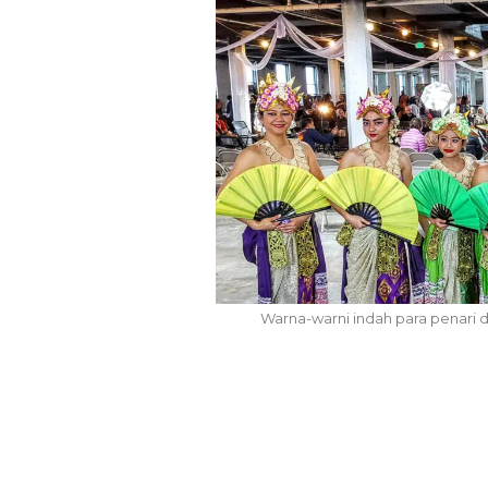
mui Wamen Koperasi RI,
upati Bandung Perkuat
Pemkot Siapk
ma Pembiayaan Koperasi
Tegalega Untuk
Dan…
Briket RDF Berni
4 Agu 2026
6 Agu 2026
Warna-warni indah para penari di