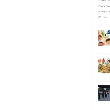
Oleh De
masyara
ganggua