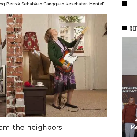
RE
ang Berisik Sebabkan Gangguan Kesehatan Mental"
RE
REPORTASE
I,
rom-the-neighbors
t
Pemkot Siapkan TPST
Ke
asi
Tegalega Untuk Produksi