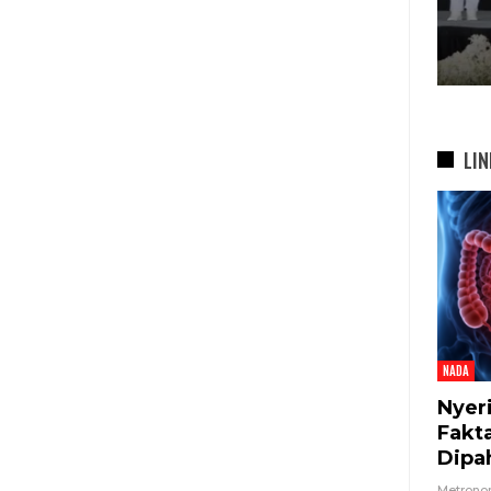
Briket RDF Bernilai Tambah
6 Agu 2026
LIN
NADA
Nyer
Fakt
Dipa
Metron