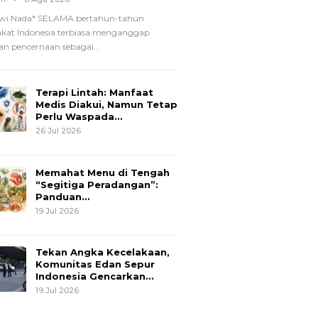
wi Nada*
SELAMA bertahun-tahun
kat Indonesia terbiasa menganggap
n pencernaan sebagai
…
Terapi Lintah: Manfaat
Medis Diakui, Namun Tetap
Perlu Waspada…
26 Jul 2026
Memahat Menu di Tengah
“Segitiga Peradangan”:
Panduan…
19 Jul 2026
Tekan Angka Kecelakaan,
Komunitas Edan Sepur
Indonesia Gencarkan…
19 Jul 2026