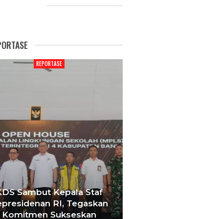
CENT POSTS
PORTASE
REPORTASE
REPORTAS
KDS Sambut Kepala Staf
Tebang 10 Pohon
presidenan RI, Tegaskan
Berujung Pe
Komitmen Sukseskan
Videotron,