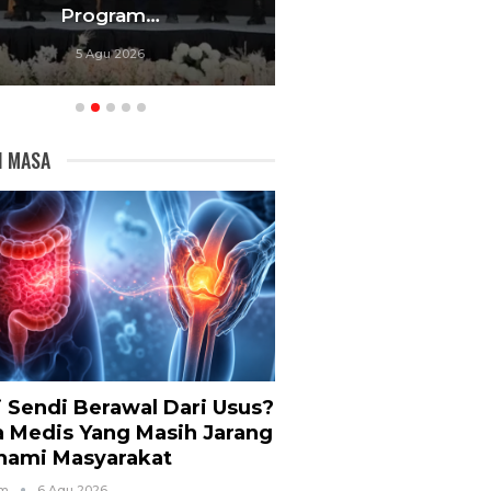
Program…
Bandu
5 Agu 2026
5 Agu 20
I MASA
i Sendi Berawal Dari Usus?
a Medis Yang Masih Jarang
hami Masyarakat
om
6 Agu 2026