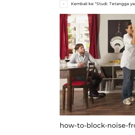
Kembali ke "Studi: Tetangga y
REPORTASE
Temui Wamen Koperasi R
how-to-block-noise-f
Bupati Bandung Perkua
Skema Pembiayaan Koper