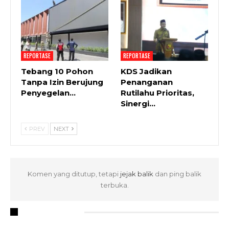
REPORTASE
REPORTASE
Tebang 10 Pohon
KDS Jadikan
Tanpa Izin Berujung
Penanganan
Penyegelan…
Rutilahu Prioritas,
Sinergi…
PREV
NEXT
Komen yang ditutup, tetapi
jejak balik
dan ping balik
terbuka.
RECENT POSTS