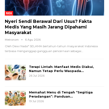
NADA
Nyeri Sendi Berawal Dari Usus? Fakta
Medis Yang Masih Jarang Dipahami
Masyarakat
Metronom
6 Agu 2026
Oleh Dewi Nada*
SELAMA bertahun-tahun masyarakat Indonesia
terbiasa menganggap gangguan pencernaan sebagai
…
Terapi Lintah: Manfaat Medis Diakui,
Namun Tetap Perlu Waspada…
26 Jul 2026
Memahat Menu di Tengah “Segitiga
Peradangan”: Panduan…
19 Jul 2026