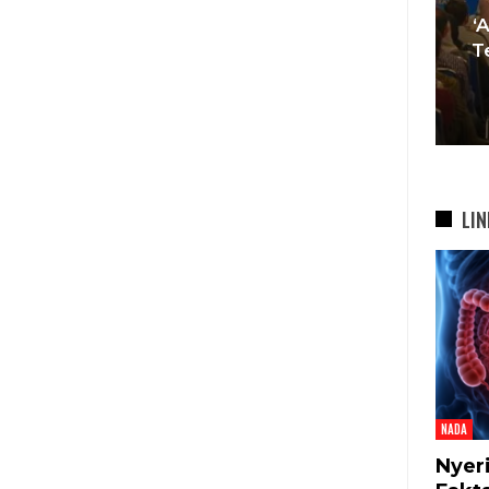
Muda Mulai Tinggalkan Pesta
‘
si
Mewah Dan Memilih Nikah
T
bah
Di…
7 Agu 2026
LIN
NADA
Nyer