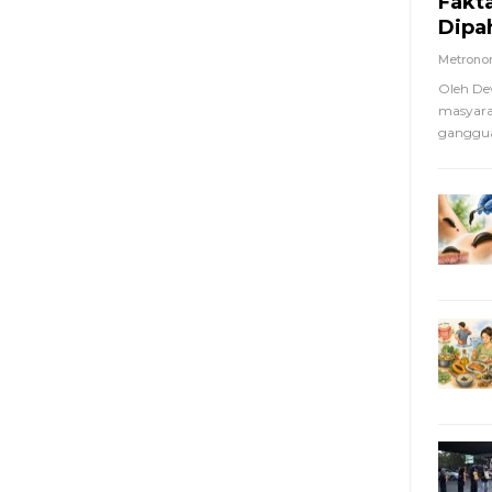
Fakt
Dipa
Metron
Oleh De
masyara
ganggua