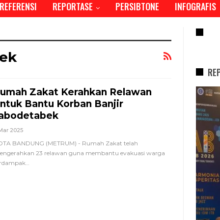
REFERENSI
REPORTASE
PERSIBTONE
INFOGRAFIS
RE
bek
RE
umah Zakat Kerahkan Relawan
REPORTASE
ntuk Bantu Korban Banjir
abodetabek
Mar 2025
OTA BANDUNG (METRUM) - Rumah Zakat telah
engerahkan 23 relawan guna membantu evakuasi warga
erdampak
…
Tren Bergeser, Generasi