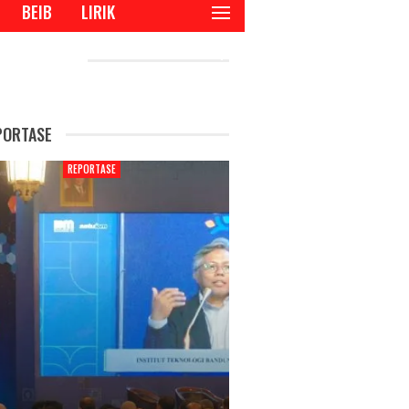
BEIB
LIRIK
CENT POSTS
PORTASE
REPORTASE
REPORTAS