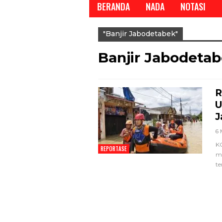
BERANDA
NADA
NOTASI
"banjir Jabodetabek"
Banjir Jabodeta
R
REPORTASE
U
J
6 
K
REPORTASE
m
t