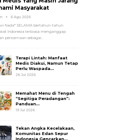
a Medis Yang Masih Jarang
hami Masyarakat
om
6 Agu 2026
wi Nada*
SELAMA bertahun-tahun
kat Indonesia terbiasa menganggap
n pencernaan sebagai
…
Terapi Lintah: Manfaat
Medis Diakui, Namun Tetap
Perlu Waspada…
26 Jul 2026
Memahat Menu di Tengah
“Segitiga Peradangan”:
Panduan…
19 Jul 2026
Tekan Angka Kecelakaan,
Komunitas Edan Sepur
Indonesia Gencarkan…