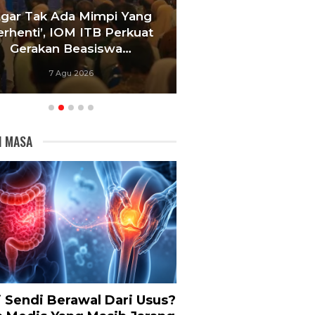
Agar Tak Ada Mimpi Yang
Satukan Siswa D
erhenti’, IOM ITB Perkuat
Sekolah, Pelati
Gerakan Beasiswa…
Bandung Foku
7 Agu 2026
6 Agu 20
I MASA
i Sendi Berawal Dari Usus?