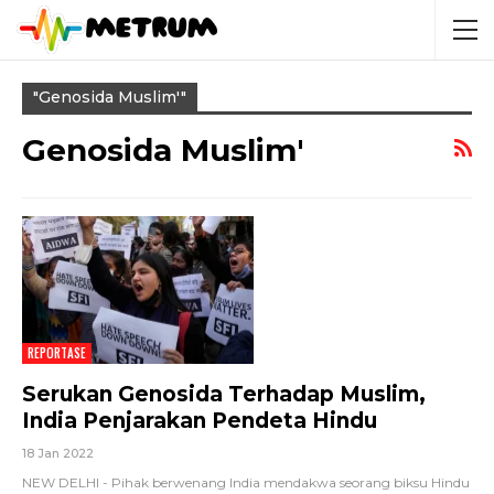
"genosida Muslim'"
Genosida Muslim'
REPORTASE
Serukan Genosida Terhadap Muslim,
India Penjarakan Pendeta Hindu
18 Jan 2022
NEW DELHI - Pihak berwenang India mendakwa seorang biksu Hindu