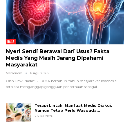
NADA
Nyeri Sendi Berawal Dari Usus? Fakta
Medis Yang Masih Jarang Dipahami
Masyarakat
Metronom
6 Agu 2026
Oleh Dewi Nada*
SELAMA bertahun-tahun masyarakat Indonesia
terbiasa menganggap gangguan pencernaan sebagai
…
Terapi Lintah: Manfaat Medis Diakui,
Namun Tetap Perlu Waspada…
26 Jul 2026